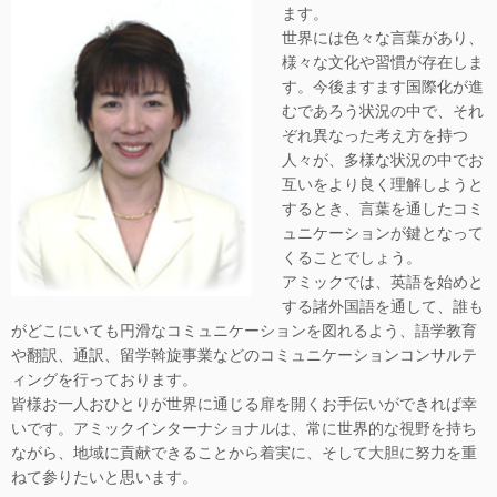
ます。
世界には色々な言葉があり、
様々な文化や習慣が存在しま
す。今後ますます国際化が進
むであろう状況の中で、それ
ぞれ異なった考え方を持つ
人々が、多様な状況の中でお
互いをより良く理解しようと
するとき、言葉を通したコミ
ュニケーションが鍵となって
くることでしょう。
アミックでは、英語を始めと
する諸外国語を通して、誰も
がどこにいても円滑なコミュニケーションを図れるよう、語学教育
や翻訳、通訳、留学斡旋事業などのコミュニケーションコンサルテ
ィングを行っております。
皆様お一人おひとりが世界に通じる扉を開くお手伝いができれば幸
いです。アミックインターナショナルは、常に世界的な視野を持ち
ながら、地域に貢献できることから着実に、そして大胆に努力を重
ねて参りたいと思います。