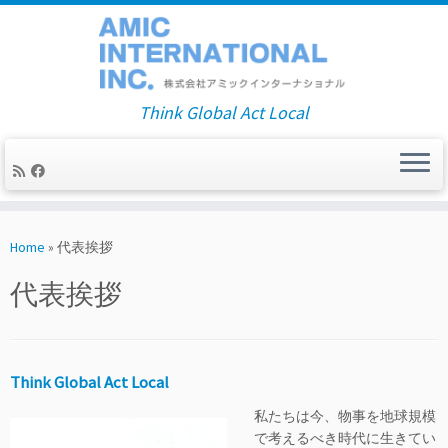
Think Global Act Local
Skip
to
Home
»
代表挨拶
content
代表挨拶
Think Global Act Local
私たちは今、物事を地球規模
で考えるべき時代に生きてい