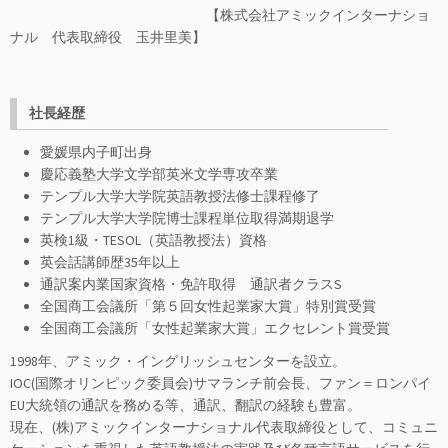
【株式会社アミックインターナショ
ナル 代表取締役 玉井里美】
社長経歴
愛媛県内子町出身
慶応義塾大学文学部英米文学専攻卒業
テンプル大学大学院英語教授法修士課程修了
テンプル大学大学院博士課程単位取得満期退学
英検1級・TESOL（英語教授法）資格
英会話講師歴35年以上
通訳案内業国家資格・免許取得 通訳者クラスS
全国商工会議所「第５回女性起業家大賞」特別賞受賞
全国商工会議所「女性起業家大賞」エクセレント賞受賞
1998年、アミック・イングリッシュセンターを設立。
IOC(国際オリンピック委員会)サマランチ前会長、ファン＝
ロンパイ
EU大統領の通訳を務める等、通訳、翻訳の経験も豊富。
現在、(株)アミックインターナショナル代表取締役として、コミュニ